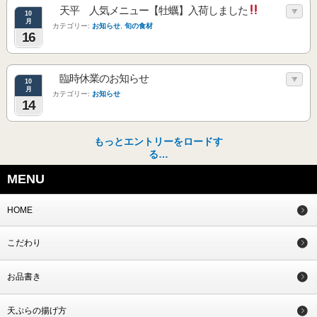
天平 人気メニュー【牡蠣】入荷しました
10
月
カテゴリー:
お知らせ
,
旬の食材
16
臨時休業のお知らせ
10
月
カテゴリー:
お知らせ
14
もっとエントリーをロードす
る…
MENU
HOME
こだわり
お品書き
天ぷらの揚げ方