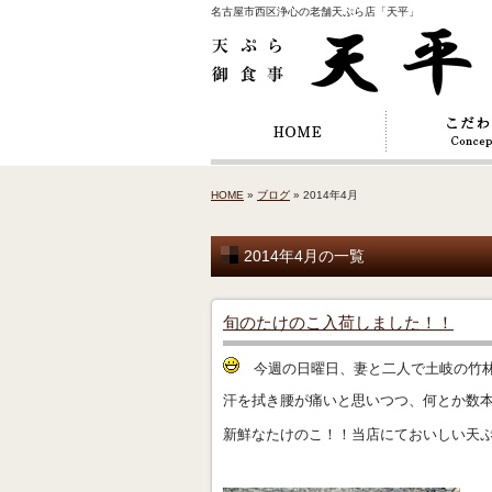
名古屋市西区浄心の老舗天ぷら店「天平」
HOME
»
ブログ
» 2014年4月
2014年4月の一覧
旬のたけのこ入荷しました！！
今週の日曜日、妻と二人で土岐の竹林
汗を拭き腰が痛いと思いつつ、何とか数
新鮮なたけのこ！！当店にておいしい天