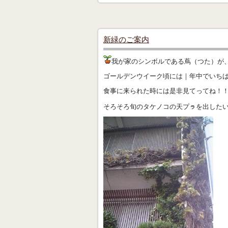
新緑のご案内
我が家のシンボルである蔦（つた）が
ゴールデンウイーク頃には｜年中でいち
食事に来られた時には是非見てってね！
そろそろ旬のタケノコの天プㇻを出した