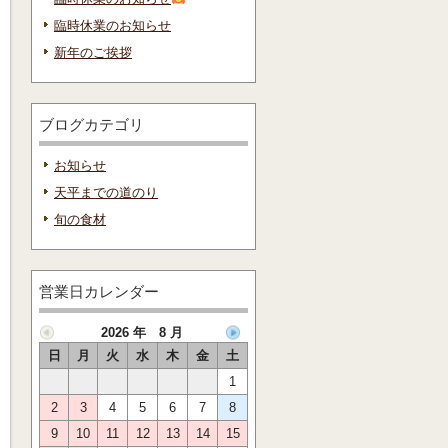
臨時休業のお知らせ
新年のご挨拶
ブログカテゴリ
お知らせ
天平までの道のり
旬の食材
営業日カレンダー
2026 年 8 月
日
月
火
水
木
金
土
1
2
3
4
5
6
7
8
9
10
11
12
13
14
15