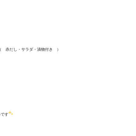
し・サラダ・漬物付き ）
いです