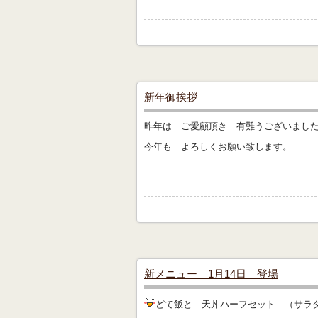
新年御挨拶
昨年は ご愛顧頂き 有難うございまし
今年も よろしくお願い致します。
新メニュー 1月14日 登場
どて飯と 天丼ハーフセット （サラ