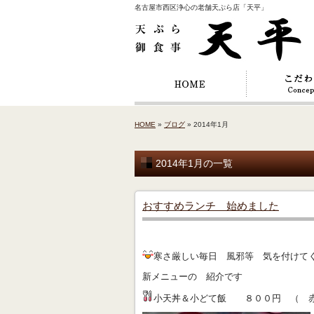
名古屋市西区浄心の老舗天ぷら店「天平」
HOME
»
ブログ
» 2014年1月
2014年1月の一覧
おすすめランチ 始めました
寒さ厳しい毎日 風邪等 気を付けて
新メニューの 紹介です
小天丼＆小どて飯 ８００円 （ 赤