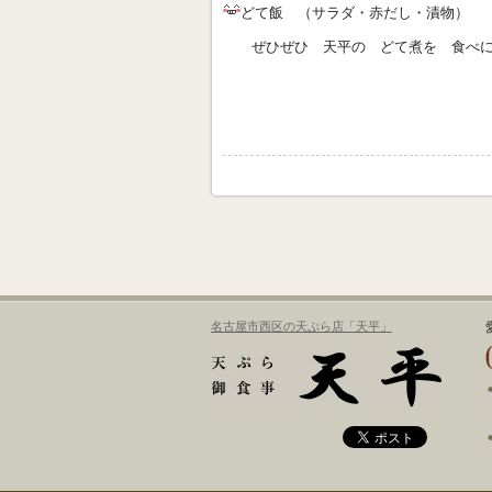
どて飯 （サラダ・赤だし・漬物）
ぜひぜひ 天平の どて煮を 食べに
名古屋市西区の天ぷら店「天平」