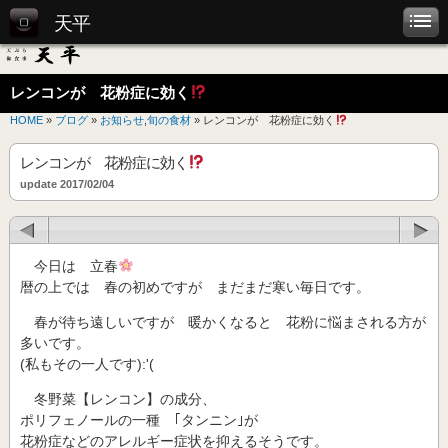
天平
レンコンが 花粉症に効く
HOME
»
ブログ
»
お知らせ
,
旬の食材
» レンコンが 花粉症に効く
レンコンが 花粉症に効く
update 2017/02/04
今日は 立春
暦の上では 春の初めですが まだまだ寒い毎日です。
春が待ち遠しいですが 暖かくなると 花粉に悩まされる方が
多いです。
(私もその一人です):'(
冬野菜【レンコン】の成分、
ポリフェノールの一種 ｢タンニン｣が
花粉症などのアレルギー症状を抑えるそうです。