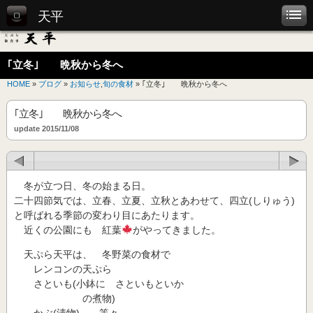
天平
｢立冬｣ 晩秋から冬へ
HOME
»
ブログ
»
お知らせ
,
旬の食材
» ｢立冬｣ 晩秋から冬へ
｢立冬｣ 晩秋から冬へ
update 2015/11/08
冬が立つ日、冬の始まる日。
二十四節気では、立春、立夏、立秋とあわせて、四立(しりゅう)
と呼ばれる季節の変わり目にあたります。
近くの公園にも 紅葉
がやってきました。
天ぷら天平は、 冬野菜の食材で
レンコンの天ぷら
さといも(小鉢に さといもといか
の煮物)
かぶ(漬物) 等々