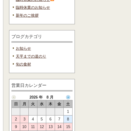
臨時休業のお知らせ
新年のご挨拶
ブログカテゴリ
お知らせ
天平までの道のり
旬の食材
営業日カレンダー
2026 年 8 月
日
月
火
水
木
金
土
1
2
3
4
5
6
7
8
9
10
11
12
13
14
15