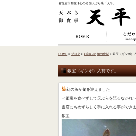
名古屋市西区浄心の老舗天ぷら店「天平」
HOME
»
ブログ
»
お知らせ
,
旬の食材
» 銀宝（ギンポ）
銀宝（ギンポ）入荷です。
幻の魚が旬を迎えました
＜銀宝を食べずして天ぷらを語るなかれ
当店にもめずらしく手に入れる事ができ
銀宝