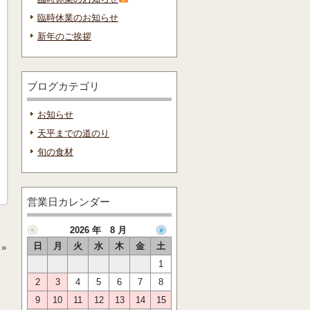
臨時休業のお知らせ
新年のご挨拶
ブログカテゴリ
お知らせ
天平までの道のり
旬の食材
営業日カレンダー
2026 年 8 月
日
月
火
水
木
金
土
»
1
2
3
4
5
6
7
8
9
10
11
12
13
14
15