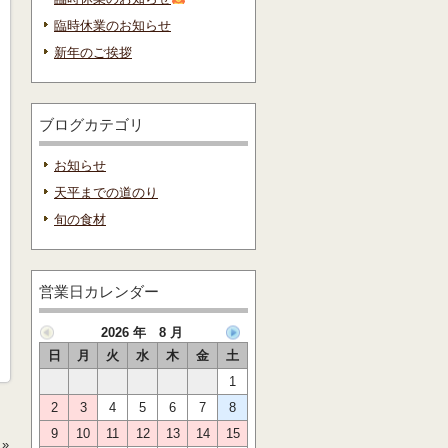
臨時休業のお知らせ
新年のご挨拶
ブログカテゴリ
お知らせ
天平までの道のり
旬の食材
営業日カレンダー
2026 年 8 月
日
月
火
水
木
金
土
1
2
3
4
5
6
7
8
9
10
11
12
13
14
15
»