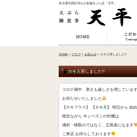
名古屋市西区浄心の老舗天ぷら店「天平」
HOME
»
ブログ
»
お知らせ
» カキ入荷しました!!
カキ入荷しました!!
コロナ禍中、寒さも厳しさを増していま
お待たせいたしました
【カキフライ】 【カキ天】 明日から 始
残念ながら 今シーズンの牡蠣は
浦村・桃取のではなく、広島産になます
ご来店 お待ちしております